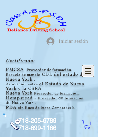
Iniciar sesión
Certificado:
FMCSA
Proveedor de formación.
CDL
del estado de
Escuela de manejo
Nueva York
.
el Estado de Nueva
Asociación entre
York
y la CSEA
Nueva York
Proveedor de formación.
Hempstead
-
Proveedor
formación
de
.
de Nueva York
PDA
sin fines de lucro
Camaradería
.
718-205-6789
718-899-1166