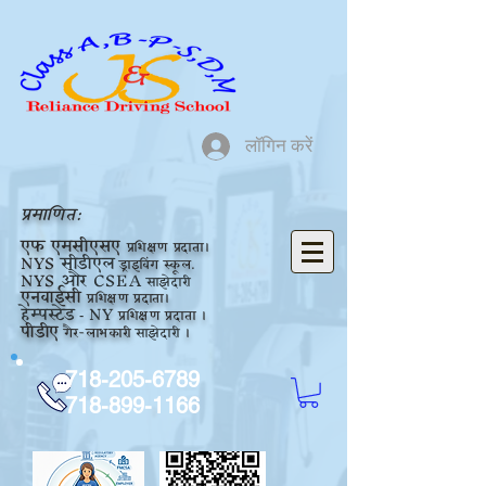
लॉगिन करें
प्रमाणित:
एफ
एमसीएसए
प्रशिक्षण प्रदाता।
NYS
सीडीएल
ड्राइविंग स्कूल.
NYS
और CSEA
साझेदारी
एनवाईसी
प्रशिक्षण प्रदाता।
हेम्पस्टेड
NY
प्रशिक्षण
प्रदाता
।
-
पीडीए
गैर-लाभकारी
साझेदारी
।
718-205-6789
718-899-1166