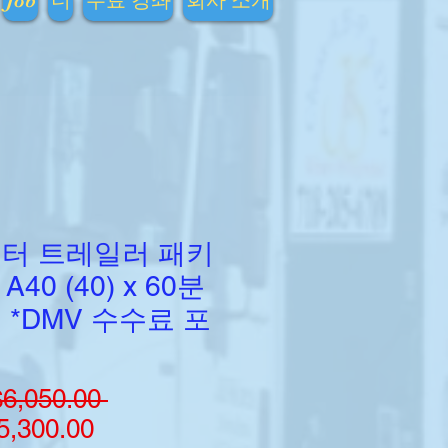
Job
더
무료 강좌
회사 소개
터 트레일러 패키
 A40 (40) x 60분
 *DMV 수수료 포
6,050.00 
일
,300.00
할
반