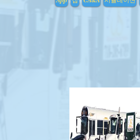
App
집
CA&A
시뮬레이션