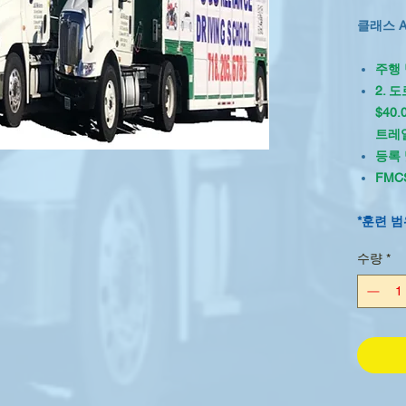
클래스 A 
주행 
2. 
$40
트레
등록 
FMC
*훈련 범
련.
수량
*
*일반 도
연습.
***저희
차량용 
공됩니다.