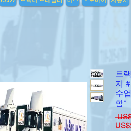
ELDT
트랙터 트레일러
버스
오토바이
자동차
트랙
지 #
수업
함*
 US$
US$5