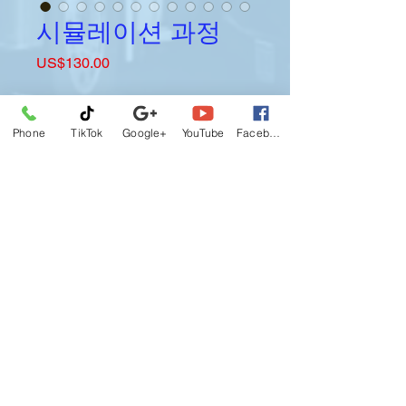
시뮬레이션 과정
가
US$130.00
격
수량
*
Phone
TikTok
Google+
YouTube
Facebook
카트에 추가
시뮬레이션 교육 1회 (60분)
자동 및 수동 변속기 시뮬레이션을 통
해 10단, 13단, 18단 기어에서 더블 클
러치 사용법을 익히고, 표준 길이 53피
트(약 16미터) 이상의 중량물 운반 경
험을 쌓을 수 있습니다.