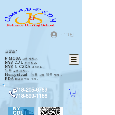
로그인
인증됨:
F
MCSA
교육 제공자.
NYS
CDL
운전 학교.
NYS
및 CSEA
파트너십
뉴욕
교육 제공자.
Hempstead
뉴욕
교육
업체
.
-
제공
PDA
비영리
협력 관계
.
718-205-6789
718-899-1166