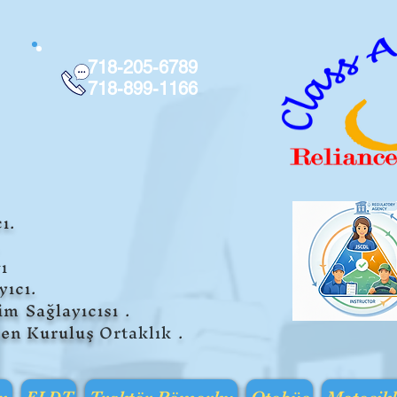
718-205-6789
718-899-1166
ı.
ı
yıcı.
tim
Sağlayıcısı
.
en Kuruluş
Ortaklık
.