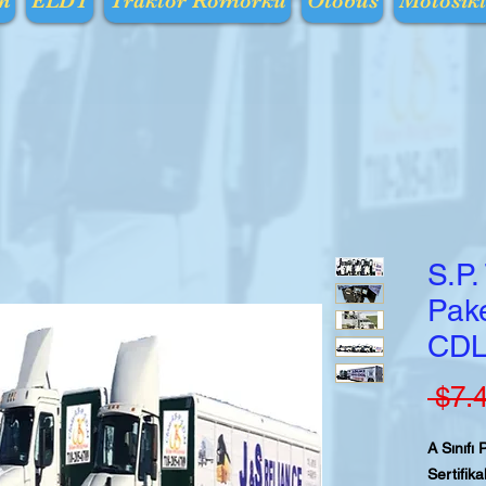
n
ELDT
Traktör Römorku
Otobüs
Motosikl
S.P.
Pake
CDL 
 $7.
A Sınıfı
Sertifika