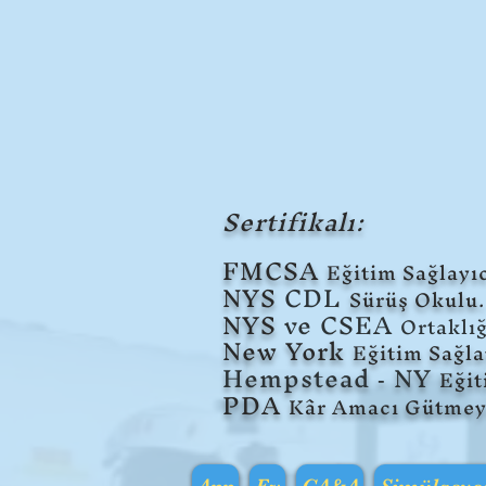
Sertifikalı:
F
MCSA
Eğitim Sağlayıc
NYS
CDL
Sürüş Okulu.
NYS
ve CSEA
Ortaklığ
New York
Eğitim Sağla
Hempstead
NY
Eği
-
PDA
Kâr Amacı Gütmey