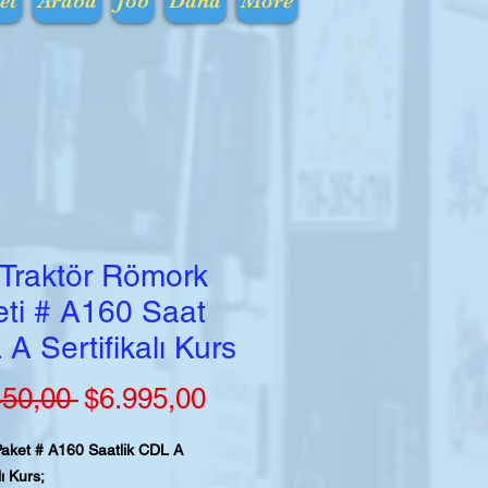
et
Araba
Job
Daha
More
 Traktör Römork
ti # A160 Saat
A Sertifikalı Kurs
Normal
İndirimli
450,00 
$6.995,00
Fiyat
Fiyat
 Paket # A160 Saatlik CDL A
lı Kurs;