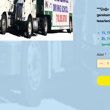
***Çoğu n
gereksin
tasarlanm
1),
18
2),
14
simül
3),
F
Adet
*
kitabı
4),
32
atış 
5),
80
ve at
6),
2
ücret
Trak
7)
Üc
önces