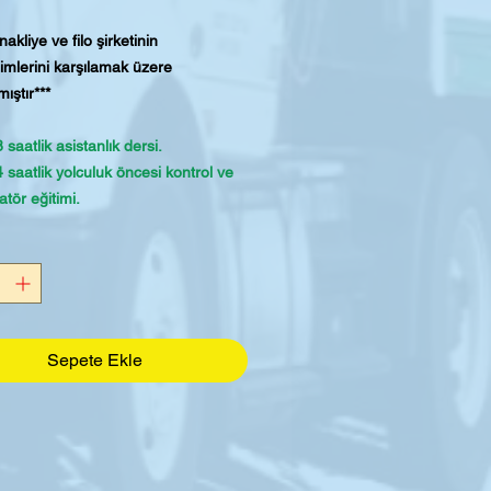
akliye ve filo şirketinin
imlerini karşılamak üzere
ıştır***
 saatlik asistanlık dersi.
 saatlik yolculuk öncesi kontrol ve
atör eğitimi.
MCSA ELDT kursunun 16 saati ve
.
 saat bire bir direksiyon başında ve
poligonunda uygulamalı eğitim.
 saatlik gözlemli direksiyon başında
ış poligonu eğitimi grubu.
Sepete Ekle
 Sürüş Testi Randevusu ve DMV
i dahil 40,00 $ x 2, Sürüş Testi için
tör Römorku.
retsiz soru kitapçıkları, seyahat
i kontrol formları, materyaller,