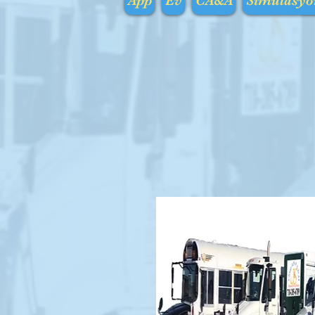
App
Ev
CA&A
Simülasyo