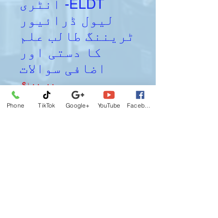
ELDT- انٹری
لیول ڈرائیور
ٹریننگ طالب علم
کا دستی اور
اضافی سوالات
Price
$۱۰۰٫۰۰
Phone
TikTok
Google+
YouTube
Facebook
*
Quantity
Add to Cart
درست، تازہ ترین تربیت جو طالب علم
ڈرائیوروں کو علم، ہنر مند، پیشہ
ورانہ اور محفوظ بننے میں مدد کرتی
ہے۔ FMCSA کے ELDT اصول کی تعمیل