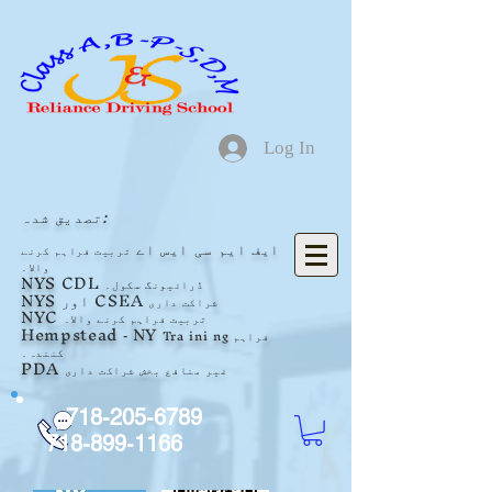
Log In
تصدیق شدہ:
ایف
ایم سی ایس اے
تربیت فراہم کرنے
والا۔
NYS
CDL
ڈرائیونگ سکول۔
اور CSEA
NYS
شراکت داری
NYC
تربیت فراہم کرنے والا۔
Hempstead
NY
ng فراہم
ini
Tra
-
کنندہ۔
PDA
غیر منافع بخش
شراکت
داری
718-205-6789
718-899-1166