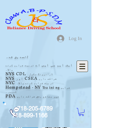
Log In
تصدیق شدہ:
ایف
ایم سی ایس اے
تربیت فراہم کرنے
والا۔
NYS
CDL
ڈرائیونگ سکول۔
اور CSEA
NYS
شراکت داری
NYC
تربیت فراہم کرنے والا۔
Hempstead
NY
ng فراہم
ini
Tra
-
کنندہ۔
PDA
غیر منافع بخش
شراکت
داری
718-205-6789
718-899-1166