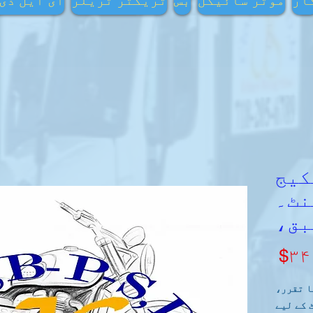
ار
موٹر سائیکل
بس
ٹریکٹر ٹریلر
ای ایل ڈی
کیج
Mcy1 (1)  منٹ۔
بق،
Price
$۳۴
ٹ کا تقرر،
 کے لیے