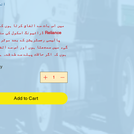
انس
Reliance ڈرائیونگ اسکول کی 
پالیسی رجسٹریشن کے بعد موثر 
گی، میں سمجھتا ہوں اور اس سے اتف
ہوں کہ اگر حالات پہلے سے طے شدہ ہ
تو یہ پالیسی، ect 
ty
منسوخ، کورس کی فیس دوبارہ ادا 
ضرور
Add to Cart