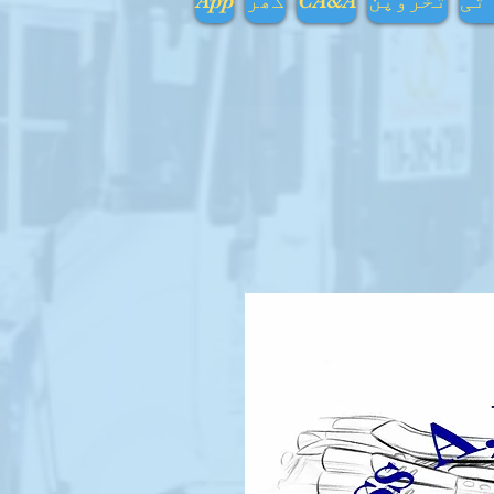
 ٹی
تخروپن
CA&A
گھر
App