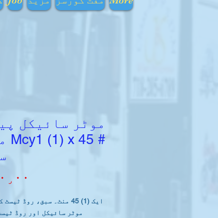
More
مفت کورسز
مزید
Job
ک
موٹر سائیکل پی
# x 45
س
۰٫۰۰
ایک (1) 45 منٹ۔ سبق، روڈ ٹیس
موٹر سائیکل اور روڈ ٹیسٹ