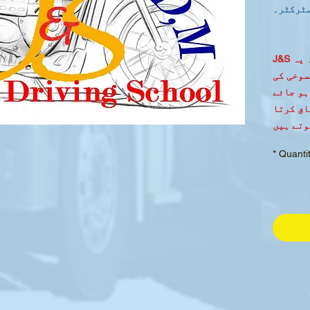
ٹرکٹر۔
میں اس بات سے اتفاق کرتا ہوں کہ یہ J&S
منسوخی کی
ہو جائے
اق کرتا
وتے ہیں
دوبارہ شیڈول یا
*
Quanti
کرنے کی
ت ہوگی۔