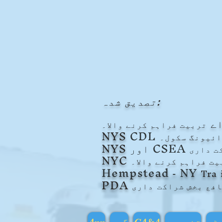
تصدیق شدہ:
ے
تربیت فراہم کرنے والا۔
NYS
CDL
ئیونگ سکول۔
اور CSEA
NYS
ت داری
NYC
یت فراہم کرنے والا۔
Hempstead
NY
Tra
-
PDA
افع بخش
شراکت
داری