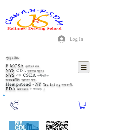
Log In
প্রত্যয়িত:
F
MCSA
প্রশিক্ষণ দাতা.
NYS
CDL
ড্রাইভিং স্কুল।
NYS
এবং CSEA
অংশীদারিত্ব
এনওয়াইসি
প্রশিক্ষণ দাতা.
Hempstead
NY
Tra
ini
ng প্রদানকারী.
-
PDA
অলাভজনক
অংশীদারিত্ব
।
718-205-6789
718-899-1166