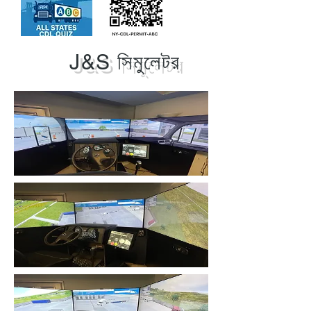
J&S সিমুলেটর