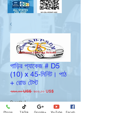
গাড়ির প্যাকেজ # D5
(10) x 45-মিনিট। পাঠ
+ রোড টেস্ট
Regular
Sale
 ৬৬০.০০ US$ 
৬০০.০০ US$
Price
Price
Quantity
*
Phone
TikTok
Google+
YouTube
Facebook