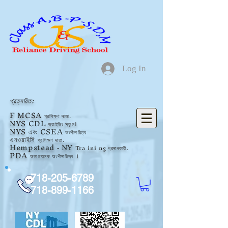
Log In
প্রত্যয়িত:
F
MCSA
প্রশিক্ষণ দাতা.
NYS
CDL
ড্রাইভিং স্কুল।
NYS
এবং CSEA
অংশীদারিত্ব
এনওয়াইসি
প্রশিক্ষণ দাতা.
Hempstead
NY
Tra
ini
ng প্রদানকারী.
-
PDA
অলাভজনক
অংশীদারিত্ব
।
718-205-6789
718-899-1166