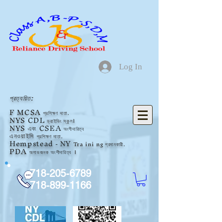
Log In
প্রত্যয়িত:
F
MCSA
প্রশিক্ষণ দাতা.
NYS
CDL
ড্রাইভিং স্কুল।
NYS
এবং CSEA
অংশীদারিত্ব
এনওয়াইসি
প্রশিক্ষণ দাতা.
Hempstead
NY
Tra
ini
ng প্রদানকারী.
-
PDA
অলাভজনক
অংশীদারিত্ব
।
718-205-6789
718-899-1166