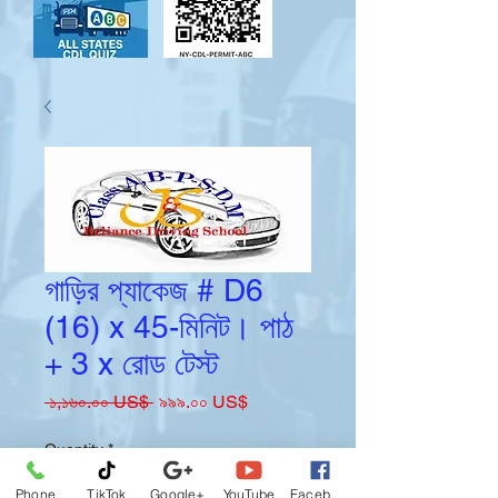
গাড়ির প্যাকেজ # D6
(16) x 45-মিনিট। পাঠ
+ 3 x রোড টেস্ট
Regular
Sale
 ১,১৬০.০০ US$ 
৯৯৯.০০ US$
Price
Price
Quantity
*
Phone
TikTok
Google+
YouTube
Facebook