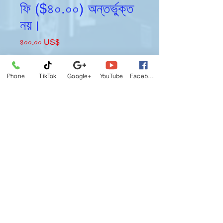
ফি ($৪০.০০) অন্তর্ভুক্ত
নয়।
Price
৪০০.০০ US$
Quantity
*
Phone
TikTok
Google+
YouTube
Facebook
Add to Cart
এয়ার ব্রেক ট্রাক্টর ট্রেলার সহ সিডিএল এ এবং রোড
টেস্টের জন্য প্রশিক্ষক।
ডিএমভি ফি $৪০.০০
অন্তর্ভুক্ত নয়।
এই পণ্যটি
চূড়ান্ত বিক্রয়,
এটি ফেরতযোগ্য বা
হস্তান্তরযোগ্য নয়।
কোর্স বাতিল করা হলে তা