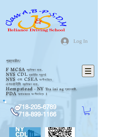
Log In
প্রত্যয়িত:
F
MCSA
প্রশিক্ষণ দাতা.
NYS
CDL
ড্রাইভিং স্কুল।
NYS
এবং CSEA
অংশীদারিত্ব
এনওয়াইসি
প্রশিক্ষণ দাতা.
Hempstead
NY
Tra
ini
ng প্রদানকারী.
-
PDA
অলাভজনক
অংশীদারিত্ব
।
718-205-6789
718-899-1166