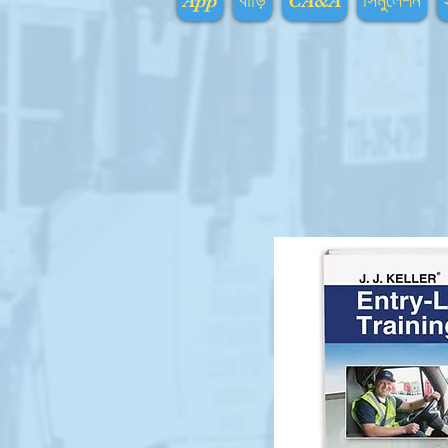
App
বাড়ি
CA&A
সিমুলেশন