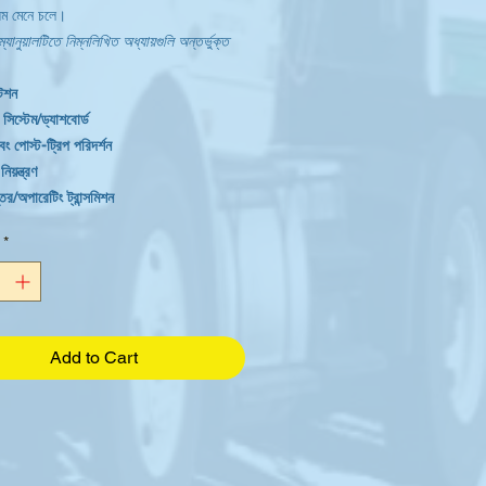
ম মেনে চলে।
যানুয়ালটিতে নিম্নলিখিত অধ্যায়গুলি অন্তর্ভুক্ত
টেশন
ল সিস্টেম/ড্যাশবোর্ড
বং পোস্ট-ট্রিপ পরিদর্শন
য়ন্ত্রণ
্তর/অপারেটিং ট্রান্সমিশন
ং এবং ডকিং
*
ling & Uncoupling
়াল অনুসন্ধান
োগ
্ত ড্রাইভিং
বস্থাপনা
Add to Cart
ব্যবস্থাপনা
পারেশন
াইভিং শর্ত
পলব্ধি
ন্ট্রোল/পুনরুদ্ধার, জ্যাকনিফিং এবং অন্যান্য জরুরি