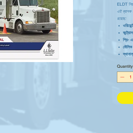
ELDT নিয়
এই ব্যাপক ম্
রয়েছে:
ওরিয়েন্
কন্ট্রো
প্রি- এ
মৌলিক নি
স্থানান
ব্যাকি
Quantity
Coup
ভিজ্যুয
যোগায
বিক্ষিপ
গতি ব্য
মহাকাশ 
নাইট অ
চরম ড্র
বিপদ উ
স্কিড ক