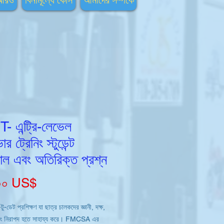
আরও
বিনামূল্যে কোর্স
আমাদের সম্পর্কে
 এন্ট্রি-লেভেল
ার ট্রেনিং স্টুডেন্ট
য়াল এবং অতিরিক্ত প্রশ্ন
Price
০০ US$
-ডেট প্রশিক্ষণ যা ছাত্র চালকদের জ্ঞানী, দক্ষ,
বং নিরাপদ হতে সাহায্য করে। FMCSA এর