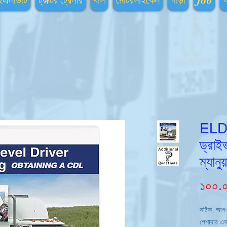
ইএলডিটি
ট্রাক্টর ট্রেলার
বাস
মোটরসাইকেল
গাড়ী
Job
ELDT-
ড্রাইভ
ম্যানু
১০০.
সঠিক, আপ-টু
পেশাদার এ