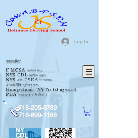
Log In
প্রত্যয়িত:
F
MCSA
প্রশিক্ষণ দাতা.
NYS
CDL
ড্রাইভিং স্কুল।
NYS
এবং CSEA
অংশীদারিত্ব
এনওয়াইসি
প্রশিক্ষণ দাতা.
Hempstead
NY
Tra
ini
ng প্রদানকারী.
-
PDA
অলাভজনক
অংশীদারিত্ব
।
718-205-6789
718-899-1166