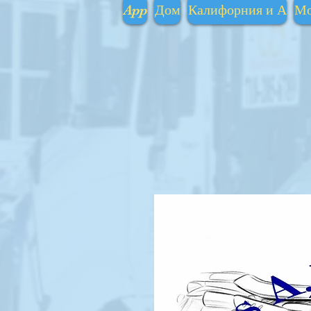
App
Дом
Калифорния и А
Мо