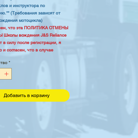
лов и инструктора по
ю.** (Требования зависят от
ождения мотоцикла)
асен, что эта ПОЛИТИКА ОТМЕНЫ
 Школы вождения J&S Reliance
т в силу после регистрации, я
 и согласен, что в случае
овения обстоятельств по
ство
*
ию эта политика, а также
ие графика или отмены,
ет повторной оплаты стоимости
Добавить в корзину