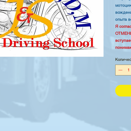
мотоцик
вождени
опыта в
Я согл
ОТМЕНЫ
вступае
понимаю
возникн
Количе
умолчан
изменен
потребу
курса.