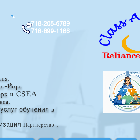
718-205-6789
718-899-1166
ния.
ью-Йорк
.
орк
и CSEA
ния.
в
услуг обучения
Партнерство
.
изация