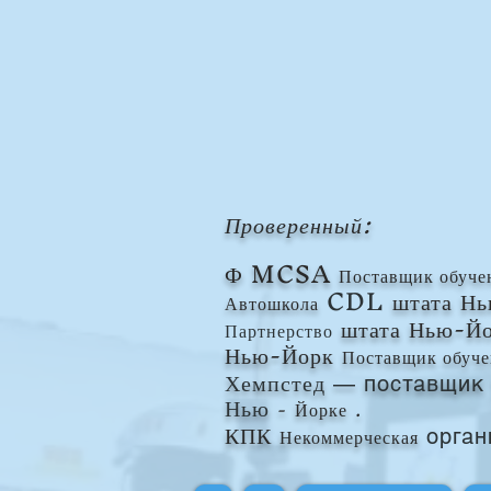
Проверенный:
Ф
MCSA
Поставщик обуче
CDL
штата Н
Автошкола
штата Нью-Й
Партнерство
Нью-Йорк
Поставщик обуче
Хемпстед
— поставщик 
Нью
-
Йорке
.
КПК
Некоммерческая
орган