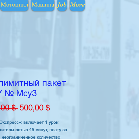
Мотоцикл
Машина
Job
More
лимитный пакет
 № Mcy3
Обычная
Спеццена
,00 $ 
500,00 $
цена
Экспресс»: включает 1 урок
ительностью 45 минут, плату за
, неограниченное количество