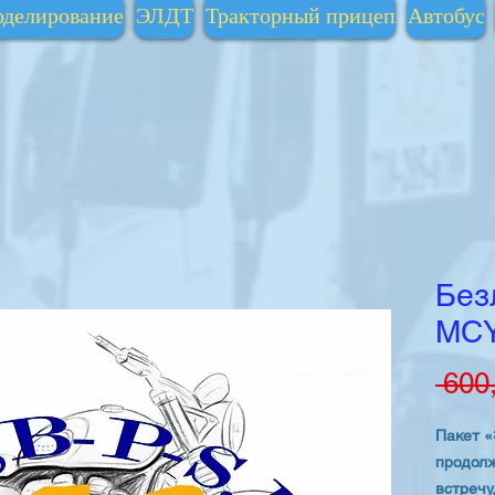
делирование
ЭЛДТ
Тракторный прицеп
Автобус
Без
MCY
 600
Пакет «
продолж
встречу