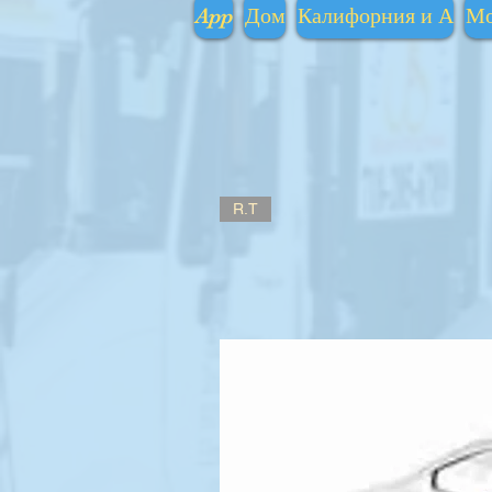
App
Дом
Калифорния и А
Мо
R.T