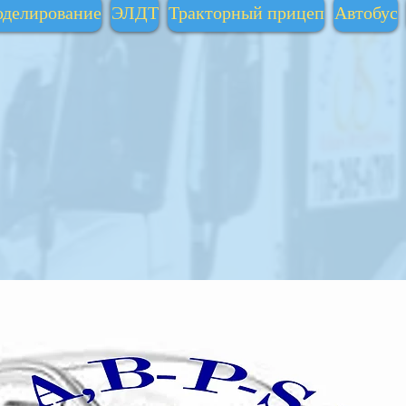
делирование
ЭЛДТ
Тракторный прицеп
Автобус