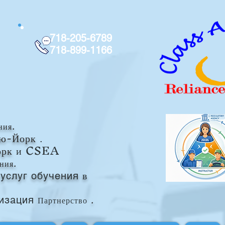
718-205-6789
718-899-1166
ния.
ью-Йорк
.
орк
и CSEA
ния.
в
услуг обучения
Партнерство
.
изация