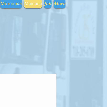
Мотоцикл
Машина
Job
More