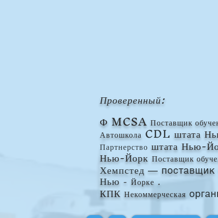
Проверенный:
Ф
MCSA
Поставщик обуче
CDL
штата Н
Автошкола
штата Нью-Й
Партнерство
Нью-Йорк
Поставщик обуче
Хемпстед
— поставщик 
Нью
-
Йорке
.
КПК
Некоммерческая
орган