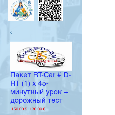
Пакет RT-Car # D-
RT (1) x 45-
минутный урок +
дорожный тест
Обычная
Спеццена
 150,00 $ 
130,00 $
цена