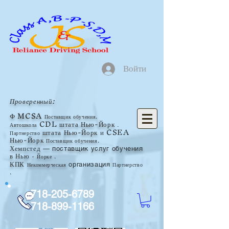
Войти
Проверенный:
Ф
MCSA
Поставщик обучения.
CDL
штата Нью-Йорк
Автошкола
.
штата Нью-Йорк
и CSEA
Партнерство
Нью-Йорк
Поставщик обучения.
Хемпстед
— поставщик услуг обучения
в Нью
-
Йорке
.
КПК
Некоммерческая
Партнерство
организация
.
718-205-6789
718-899-1166