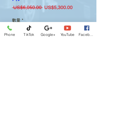
一
促
 US$6,050.00 
US$5,300.00
般
銷
價
價
數量
*
格
格
Phone
TikTok
Google+
YouTube
Facebook
新增至購物車
A 类套餐 # A7 ：四十 (40) 个 60 分
钟。
练习场及驾驶课程，
2 次道路测试预约，包括 DMV 费用
$40.00 x 2，用于道路测试的拖拉
机拖车。
注册及文件费。
通过 FMCSA 记录更新。
*范围：在我们的皇后训练场进行 1：1
训练练习。