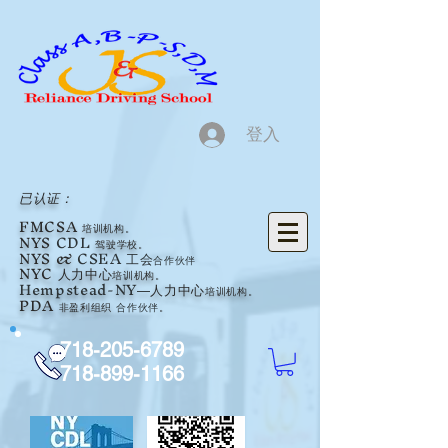
登入
已认证：
FMCSA
培训机构。
NYS
CDL
驾驶学校。
NYS &
CSEA 工会
合作伙伴
NYC 人力中心
培训机构。
Hempstead-NY
人力中心
培训机构。
—
PDA
非盈利组织
合作伙伴
。
718-205-6789
718-899-1166